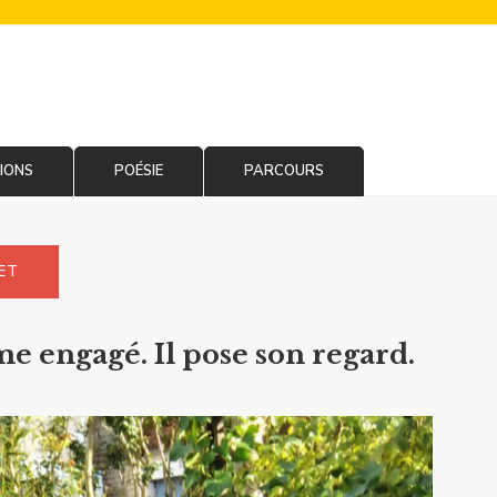
IONS
POÉSIE
PARCOURS
LET
 engagé. Il pose son regard.