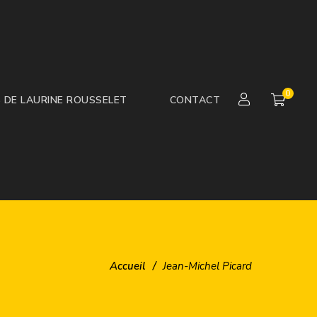
0
S DE LAURINE ROUSSELET
CONTACT
Accueil
/
Jean-Michel Picard