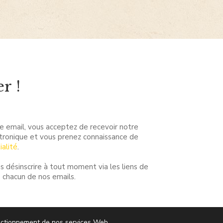
collectif autour de ses auteur.ices. Les
orientant sur ce que sont pour elles.eux la
littérature et la poésie, […]
r !
e email, vous acceptez de recevoir notre
ctronique et vous prenez connaissance de
ialité
.
s désinscrire à tout moment via les liens de
 chacun de nos emails.
fonctionnement de nos services Web.