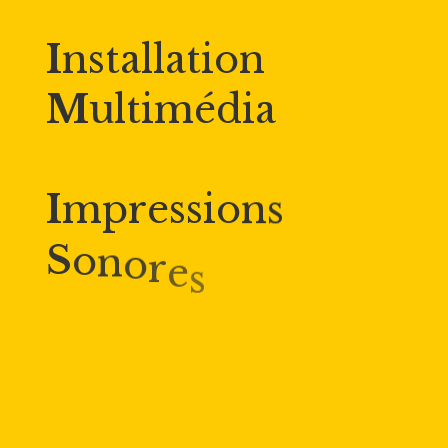
I
n
s
t
a
l
l
a
t
i
o
n
M
u
l
t
i
m
é
d
i
a
I
m
p
r
e
s
s
i
o
n
s
S
o
n
o
r
e
s