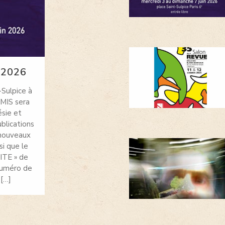
 2026
Salon de la revue
-Sulpice à
les 11 et 12 octobre L’Atelier IMIS sera
IMIS sera
présent au Salon de la revue, halle des
sie et
Blancs Manteaux à Paris. Nous serons
blications
heureux de vous y accueillir et de vous
 nouveaux
présenter « Jardin », le numéro 7 de la
si que le
revue « Proximités » en présence de
ITE » de
nombreux.ses contributeur.rices. Vous
 numéro de
pouvez découvrir le programme de cette
 […]
35e édition sur le […]