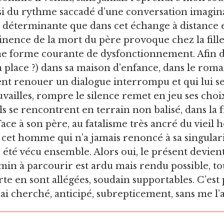
aussi du rythme saccadé d’une conversation imagi
ssi déterminante que dans cet échange à distance e
nence de la mort du père provoque chez la fille 
e forme courante de dysfonctionnement. Afin de
place ?) dans sa maison d’enfance, dans le roman f
renouer un dialogue interrompu et qui lui semb
vailles, rompre le silence remet en jeu ses choix
s se rencontrent en terrain non balisé, dans la fr
ce à son père, au fatalisme très ancré du vieil h
t cet homme qui n’a jamais renoncé à sa singulari
 été vécu ensemble. Alors oui, le présent devient 
in à parcourir est ardu mais rendu possible, tou
perte en sont allégées, soudain supportables. C’es
 j’ai cherché, anticipé, subrepticement, sans me