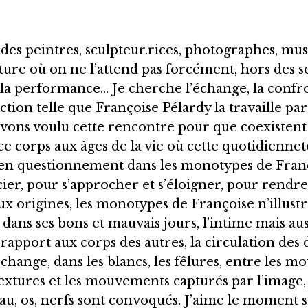
s des peintres, sculpteur.rices, photographes, mu
iture où on ne l’attend pas forcément, hors des se
idéo, la performance… Je cherche l’échange, la con
action telle que Françoise Pélardy la travaille par
vons voulu cette rencontre pour que coexistent 
ce corps aux âges de la vie où cette quotidiennet
 en questionnement dans les monotypes de Franço
ncier, pour s’approcher et s’éloigner, pour rendr
x origines, les monotypes de Françoise n’illustre
 dans ses bons et mauvais jours, l’intime mais aus
 rapport aux corps des autres, la circulation des d
échange, dans les blancs, les fêlures, entre les mo
 textures et les mouvements capturés par l’image
eau, os, nerfs sont convoqués. J’aime le moment 