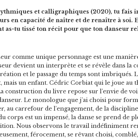
ythmiques et calligraphiques (2020), tu fais i
s en capacité de naître et de renaître à soi. 
nt as-tu tissé ton récit pour que ton danseur 
eur comme unique personnage est une manière d
anseur devient un interprète et se révèle dans la 
a création et le passage du temps sont imbriqués.
, mais un enfant. Cédric Corbiat qui le joue au th
La construction du livre repose sur l’envie de voi
anseur. Le monologue que j’ai choisi pour forme
r, au carrefour de l’engagement, de la discipline
 corps est un impensé, la danse se prend de ple
dition. Nous observons le travail indéfiniment re
ureusement, férocement, se rêvant choisi, comblé,