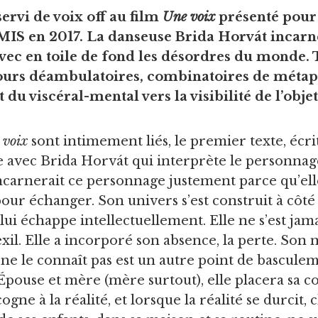
servi de voix off au film
Une voix
présenté pour 
 IMIS en 2017. La danseuse Brida Horvát incarn
vec en toile de fond les désordres du monde. T
cours déambulatoires, combinatoires de métap
du viscéral-mental vers la visibilité de l’objet
 voix
sont intimement liés, le premier texte, écrit
e avec Brida Horvát qui interprète le personnage 
le incarnerait ce personnage justement parce qu’e
our échanger. Son univers s’est construit à côté d
 lui échappe intellectuellement. Elle ne s’est jam
xil. Elle a incorporé son absence, la perte. Son
ne le connaît pas est un autre point de bascule
Épouse et mère (mère surtout), elle placera sa co
cogne à la réalité, et lorsque la réalité se durcit,